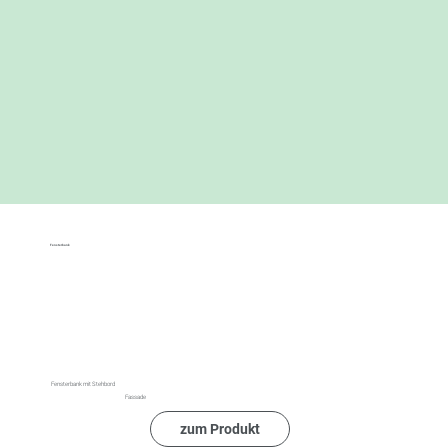
Fensterbank
Fensterbank mit Stehbord
Fassade
zum Produkt