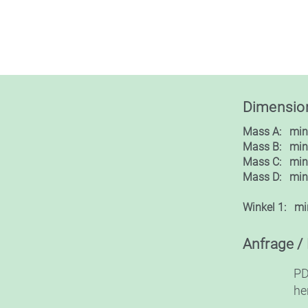
Dimensio
Mass A: min
Mass B: min
Mass C: min
Mass D: min
Winkel 1: mi
Anfrage /
PD
he