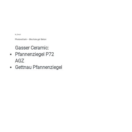
lb_Zmutt
Photovoltaik – Blechziegel Beton
Gasser Ceramic:
Pfannenziegel P72
AGZ
Gettnau Pfannenziegel