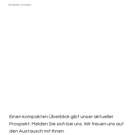
Wir produzieren. Sie montieren.
Neuer Photovoltaik-Prospekt
Praxisorientierte Lösungen für Photovoltaikanlagen 
– entwickelt und produziert im St. Galler Rheintal. 
Dabei verbinden wir unsere langjährige Erfahrung 
mit moderner Fertigung.
Auch individuelle Lösungen setzen wir nach Mass 
um. So entstehen passgenaue Ergebnisse, von 
Einzelanfertigungen bis zur Serie.
Einen kompakten Überblick gibt unser aktueller 
Prospekt. Melden Sie sich bei uns. Wir freuen uns auf 
den Austausch mit Ihnen.